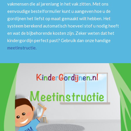
vakmensen die al jarenlang in het vak zitten. Met ons
eenvoudige bestelformulier kunt u aangeven hoe u de
gordijnen het liefst op maat gemaakt wilt hebben. Het
systeem berekend automatisch hoeveel stof u nodig heeft
en wat de bijbehorende kosten zijn. Zeker weten dat het
kindergordijn perfect past? Gebruik dan onze handige
meetinstructie
.