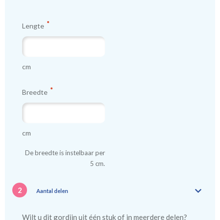
Lengte
cm
Breedte
cm
De breedte is instelbaar per
5 cm.
2
Aantal delen
Wilt u dit gordijn uit één stuk of in meerdere delen?