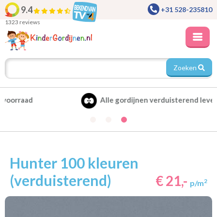
9.4
+31 528-235810
1323 reviews
Zoeken
Alle gordijnen verduisterend leverbaar
Hunter 100 kleuren
(verduisterend)
€ 21,-
2
p/m