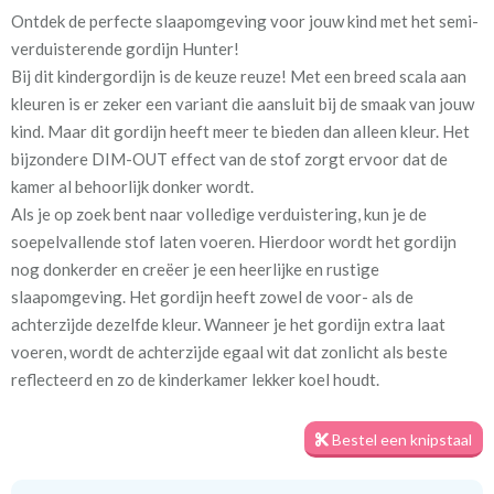
Ontdek de perfecte slaapomgeving voor jouw kind met het semi-
Artikelnummer
Va_Hunter 1094 Cool Gray
verduisterende gordijn Hunter!
Bij dit kindergordijn is de keuze reuze! Met een breed scala aan
Stofbreedte:
140 cm
kleuren is er zeker een variant die aansluit bij de smaak van jouw
kind. Maar dit gordijn heeft meer te bieden dan alleen kleur. Het
Meestal eerder, maar houd
circa 2-3 weken
bijzondere DIM-OUT effect van de stof zorgt ervoor dat de
rekening met
kamer al behoorlijk donker wordt.
Als je op zoek bent naar volledige verduistering, kun je de
Materiaal:
100% polyester
soepelvallende stof laten voeren. Hierdoor wordt het gordijn
nog donkerder en creëer je een heerlijke en rustige
slaapomgeving. Het gordijn heeft zowel de voor- als de
achterzijde dezelfde kleur. Wanneer je het gordijn extra laat
voeren, wordt de achterzijde egaal wit dat zonlicht als beste
Voor een optimale verduistering geven we je graag een tip. Meet
reflecteerd en zo de kinderkamer lekker koel houdt.
het gordijn royaal in de breedte op, zodat er geen lichtkieren
ontstaan. Daarnaast zorgt het plaatsen van een rail aan het
Bestel een knipstaal
plafond en het gordijn tot aan de vloer voor de minste
kiervorming. Zo kun je echt genieten van een goede nachtrust