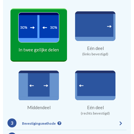
Eén deel
In twee gelijke delen
(links bevestigd)
Middendeel
Eén deel
(rechts bevestigd)
3
Bevestigingsmethode