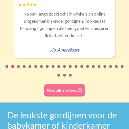
Banaanvormig
cht in winkels en online
Snelle levering, alles 
€34,95 per stuk
dergordijnen. Top keuze!
Rails
Roede
Half verduisterend
Volledige verduisterend
die heel goed verduisteren
Erald
,
Zei
(wave plooi)
(tunnel)
lf verkeerd...
mersfoort
Roede
(dubbele tunnel)
Naar alle reviews
De leukste gordijnen voor de
babykamer of kinderkamer