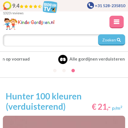
9.4
+31 528-235810
1323 reviews
Zoeken
Alle gordijnen verduisterend leverbaar
Hunter 100 kleuren
(verduisterend)
€ 21,-
2
p/m