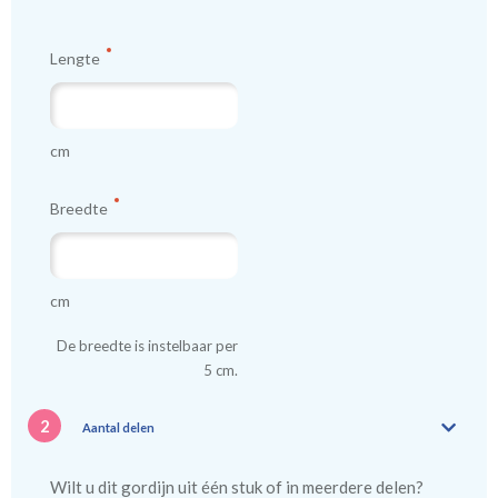
Lengte
cm
Breedte
cm
De breedte is instelbaar per
5 cm.
2
Aantal delen
Wilt u dit gordijn uit één stuk of in meerdere delen?