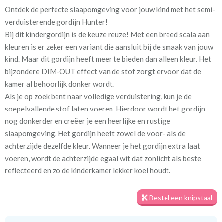
Ontdek de perfecte slaapomgeving voor jouw kind met het semi-
Artikelnummer
Va_Hunter 1044 Flamingo
verduisterende gordijn Hunter!
Bij dit kindergordijn is de keuze reuze! Met een breed scala aan
Stofbreedte:
140 cm
kleuren is er zeker een variant die aansluit bij de smaak van jouw
kind. Maar dit gordijn heeft meer te bieden dan alleen kleur. Het
Meestal eerder, maar houd
circa 2-3 weken
bijzondere DIM-OUT effect van de stof zorgt ervoor dat de
rekening met
kamer al behoorlijk donker wordt.
Als je op zoek bent naar volledige verduistering, kun je de
Materiaal:
100% polyester
soepelvallende stof laten voeren. Hierdoor wordt het gordijn
nog donkerder en creëer je een heerlijke en rustige
slaapomgeving. Het gordijn heeft zowel de voor- als de
achterzijde dezelfde kleur. Wanneer je het gordijn extra laat
voeren, wordt de achterzijde egaal wit dat zonlicht als beste
Voor een optimale verduistering geven we je graag een tip. Meet
reflecteerd en zo de kinderkamer lekker koel houdt.
het gordijn royaal in de breedte op, zodat er geen lichtkieren
ontstaan. Daarnaast zorgt het plaatsen van een rail aan het
Bestel een knipstaal
plafond en het gordijn tot aan de vloer voor de minste
kiervorming. Zo kun je echt genieten van een goede nachtrust