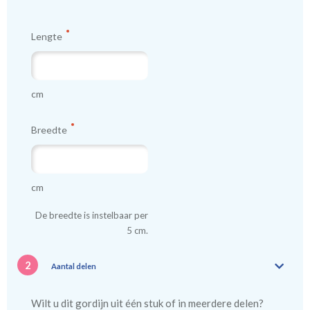
Lengte
cm
Breedte
cm
De breedte is instelbaar per
5 cm.
2
Aantal delen
Wilt u dit gordijn uit één stuk of in meerdere delen?