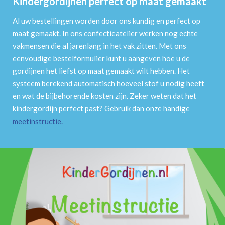
Kindergordijnen perfect op maat gemaakt
Al uw bestellingen worden door ons kundig en perfect op
maat gemaakt. In ons confectieatelier werken nog echte
vakmensen die al jarenlang in het vak zitten. Met ons
eenvoudige bestelformulier kunt u aangeven hoe u de
gordijnen het liefst op maat gemaakt wilt hebben. Het
systeem berekend automatisch hoeveel stof u nodig heeft
en wat de bijbehorende kosten zijn. Zeker weten dat het
kindergordijn perfect past? Gebruik dan onze handige
meetinstructie
.