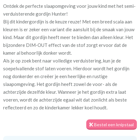
Ontdek de perfecte slaapomgeving voor jouw kind met het semi-
Artikelnummer
Va_Hunter 1088 Light Gray
verduisterende gordijn Hunter!
Bij dit kindergordijn is de keuze reuze! Met een breed scala aan
Stofbreedte:
140 cm
kleuren is er zeker een variant die aansluit bij de smaak van jouw
kind. Maar dit gordijn heeft meer te bieden dan alleen kleur. Het
Meestal eerder, maar houd
circa 2-3 weken
bijzondere DIM-OUT effect van de stof zorgt ervoor dat de
rekening met
kamer al behoorlijk donker wordt.
Als je op zoek bent naar volledige verduistering, kun je de
Materiaal:
100% polyester
soepelvallende stof laten voeren. Hierdoor wordt het gordijn
nog donkerder en creëer je een heerlijke en rustige
slaapomgeving. Het gordijn heeft zowel de voor- als de
achterzijde dezelfde kleur. Wanneer je het gordijn extra laat
voeren, wordt de achterzijde egaal wit dat zonlicht als beste
Voor een optimale verduistering geven we je graag een tip. Meet
reflecteerd en zo de kinderkamer lekker koel houdt.
het gordijn royaal in de breedte op, zodat er geen lichtkieren
ontstaan. Daarnaast zorgt het plaatsen van een rail aan het
Bestel een knipstaal
plafond en het gordijn tot aan de vloer voor de minste
kiervorming. Zo kun je echt genieten van een goede nachtrust