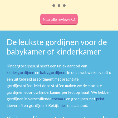
Roede
(dubbele tunnel)
Naar alle reviews
De leukste gordijnen voor de
babykamer of kinderkamer
Kindergordijnen.nl heeft een uniek aanbod van
kindergordijnen
en
babygordijnen
.
In onze webwinkel vindt u
een uitgebreid assortiment met prachtige
gordijnstoffen. Met deze stoffen maken we de mooiste
gordijnen voor uw kinderkamer, perfect op maat. We hebben
gordijnen in verschillende
thema's
en gordijnen met
print
.
Liever effen gordijnen? Bekijk
hier
ons aanbod.