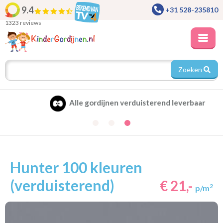
9.4
+31 528-235810
1323 reviews
Zoeken
Alle gordijnen verduisterend leverbaar
Hunter 100 kleuren
(verduisterend)
€ 21,-
2
p/m