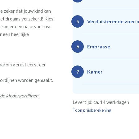
e zeker dat jouw kind kan
eet dreams verzekerd! Kies
Ro
Rails
Verduisterende voeri
5
(zeil
pkamer een oase van rust
(incl. verstelbare
40
gordijnhaken)
r een heerlijke
Gevoerde gordijnen zorg
Vlind
Enkele plooi
Embrasse
6
(meest 
Daarnaast vormt een voe
isoleert kou, warmte en g
daarom gerust eerst een
Kamer
7
 gordijnen worden gemaakt.
Rails
Ro
(wave plooi)
(tu
Bestelt u meerdere gordij
 de kindergordijnen
Re
Geen
Levertijd: ca. 14 werkdagen
kamer is bestemd. Wij ver
Kw
Geen extra
€24,95 
verplicht, maar wel handig
Toon prijsberekening
verdui
verduistering