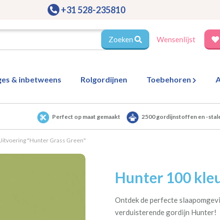
+31 528-235810
Zoeken
Wensenlijst
ges & inbetweens
Rolgordijnen
Toebehoren
A
Perfect op maat gemaakt
2500 gordijnstoffen en -stal
Uitvoering "Hunter Grass Green"
Hunter 100 kleu
Ontdek de perfecte slaapomgevi
verduisterende gordijn Hunter!