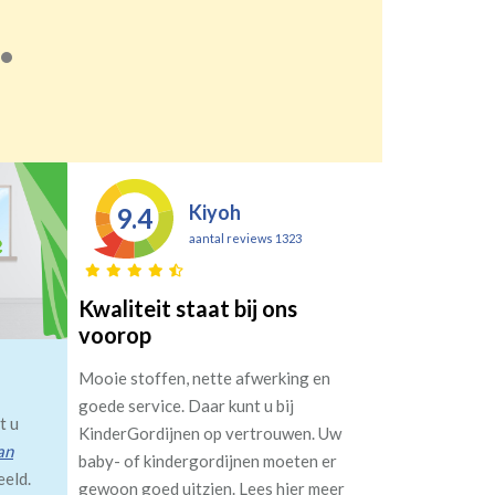
Kiyoh
9.4
aantal reviews 1323
Kwaliteit staat bij ons
voorop
Mooie stoffen, nette afwerking en
goede service. Daar kunt u bij
t u
KinderGordijnen op vertrouwen. Uw
an
baby- of kindergordijnen moeten er
eeld.
gewoon goed uitzien. Lees hier meer