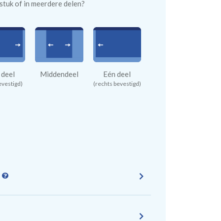
n stuk of in meerdere delen?
 deel
Middendeel
Eén deel
evestigd)
(rechts bevestigd)