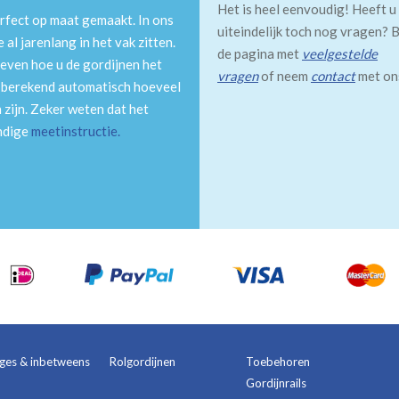
Het is heel eenvoudig! Heeft u
rfect op maat gemaakt. In ons
uiteindelijk toch nog vragen? B
al jarenlang in het vak zitten.
de pagina met
veelgestelde
even hoe u de gordijnen het
vragen
of neem
contact
met on
m berekend automatisch hoeveel
 zijn. Zeker weten dat het
andige
meetinstructie
.
ages & inbetweens
Rolgordijnen
Toebehoren
Gordijnrails