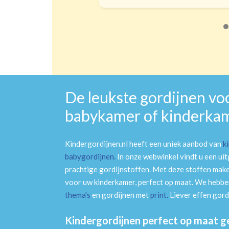
De leukste gordijnen vo
babykamer of kinderka
Kindergordijnen.nl heeft een uniek aanbod van
k
babygordijnen
.
In onze webwinkel vindt u een ui
prachtige gordijnstoffen. Met deze stoffen mak
voor uw kinderkamer, perfect op maat. We hebben
thema's
en gordijnen met
print
.
Liever effen gord
Kindergordijnen perfect op maat 