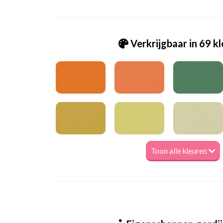
Verkrijgbaar in 69 k
Toon alle kleuren
Va_Hunter 1034 Grass Green