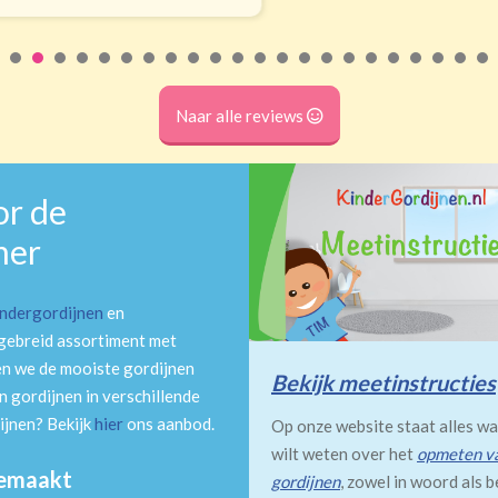
Naar alle reviews
or de
mer
indergordijnen
en
tgebreid assortiment met
en we de mooiste gordijnen
Bekijk meetinstructies
 gordijnen in verschillende
ijnen? Bekijk
hier
ons aanbod.
Op onze website staat alles wa
wilt weten over het
opmeten v
gemaakt
gordijnen
, zowel in woord als b