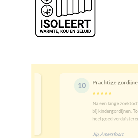
Prachtige gordijnen en 
10
t en goeie
Na een lange zoektocht in w
bij kindergordijnen. Top keu
heel goed verduisteren Ik had
Jip
,
Amersfoort