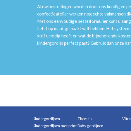
Al uw bestellingen worden door ons kundig en pe
confectieatelier werken nog echte vakmensen die 
Met ons eenvoudige bestelformulier kunt u aang
liefst op maat gemaakt wilt hebben. Het systee
stof u nodig heeft en wat de bijbehorende kosten
kindergordijn perfect past? Gebruik dan onze h
Kindergordijnen
Thema's
Vitr
Kindergordijnen met print
Baby gordijnen