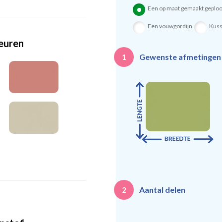
Een op maat gemaakt geploo
Een vouwgordijn
Kus
leuren
Gewenste afmetinge
1
Aantal delen
2