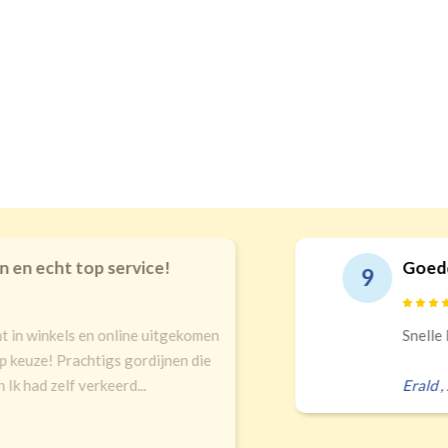
echt top service!
Goede kwal
9
inkels en online uitgekomen
Snelle leveri
ze! Prachtigs gordijnen die
 zelf verkeerd...
Erald
,
Zeist