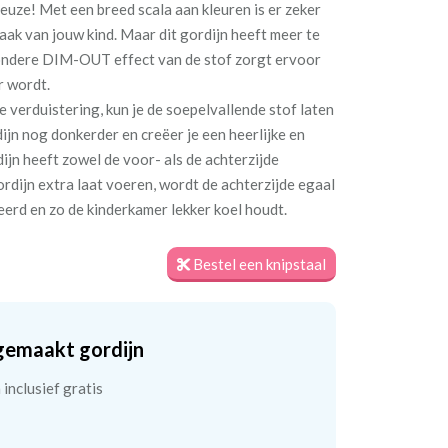
 reuze! Met een breed scala aan kleuren is er zeker
maak van jouw kind. Maar dit gordijn heeft meer te
jzondere DIM-OUT effect van de stof zorgt ervoor
r wordt.
e verduistering, kun je de soepelvallende stof laten
jn nog donkerder en creëer je een heerlijke en
jn heeft zowel de voor- als de achterzijde
ordijn extra laat voeren, wordt de achterzijde egaal
teerd en zo de kinderkamer lekker koel houdt.
Bestel een knipstaal
gemaakt gordijn
inclusief gratis