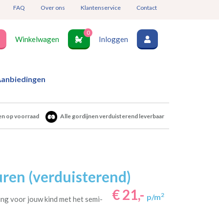
FAQ
Over ons
Klantenservice
Contact
0
Winkelwagen
Inloggen
anbiedingen
en op voorraad
Alle gordijnen verduisterend leverbaar
ren (verduisterend)
€ 21,-
2
p/m
ng voor jouw kind met het semi-