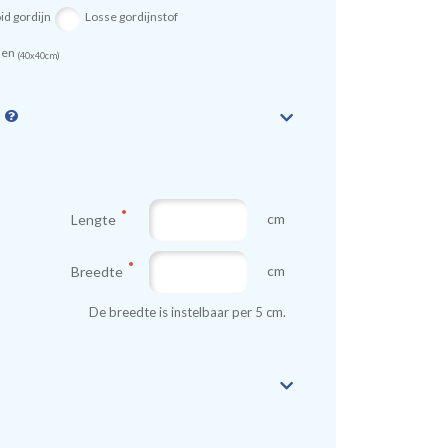
id gordijn
Losse gordijnstof
sen
(40x40cm)
n
cm
Lengte
cm
Breedte
De breedte is instelbaar per 5 cm.