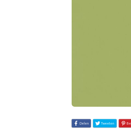
Delen
Tweeten
Be