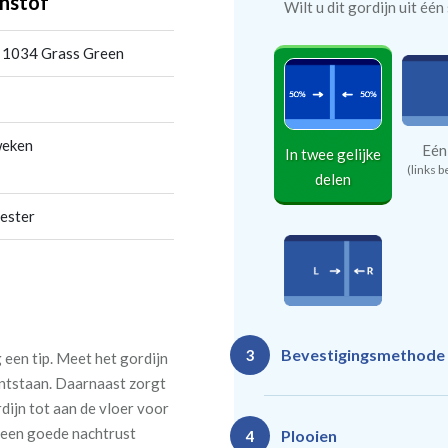
nstof
Wilt u dit gordijn uit éé
 1034 Grass Green
weken
Eén
In twee gelijke
(links b
delen
ester
In twee
Bevestigingsmethode
3
ongelijke
een tip. Meet het gordijn
delen
 ontstaan. Daarnaast zorgt
rdijn tot aan de vloer voor
n een goede nachtrust
Plooien
4