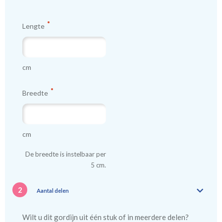
Lengte
cm
Breedte
cm
De breedte is instelbaar per
5 cm.
2
Aantal delen
Wilt u dit gordijn uit één stuk of in meerdere delen?