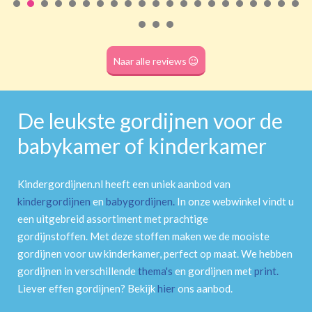
Roede
(dubbele tunnel)
Naar alle reviews
De leukste gordijnen voor de
babykamer of kinderkamer
Kindergordijnen.nl heeft een uniek aanbod van
kindergordijnen
en
babygordijnen
.
In onze webwinkel vindt u
een uitgebreid assortiment met prachtige
gordijnstoffen. Met deze stoffen maken we de mooiste
gordijnen voor uw kinderkamer, perfect op maat. We hebben
gordijnen in verschillende
thema's
en gordijnen met
print
.
Liever effen gordijnen? Bekijk
hier
ons aanbod.