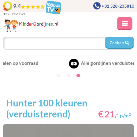
9.4
+31 528-235810
1323 reviews
Zoeken
Alle gordijnen verduisterend leverbaar
Hunter 100 kleuren
(verduisterend)
€ 21,-
2
p/m