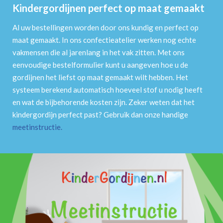
Kindergordijnen perfect op maat gemaakt
Al uw bestellingen worden door ons kundig en perfect op
maat gemaakt. In ons confectieatelier werken nog echte
vakmensen die al jarenlang in het vak zitten. Met ons
eenvoudige bestelformulier kunt u aangeven hoe u de
gordijnen het liefst op maat gemaakt wilt hebben. Het
systeem berekend automatisch hoeveel stof u nodig heeft
en wat de bijbehorende kosten zijn. Zeker weten dat het
kindergordijn perfect past? Gebruik dan onze handige
meetinstructie
.