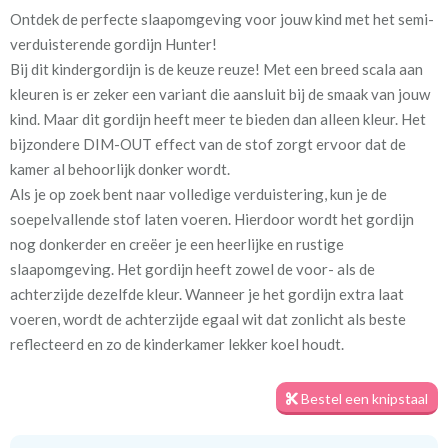
Ontdek de perfecte slaapomgeving voor jouw kind met het semi-
Artikelnummer
Va_Hunter 1019 Fossil
verduisterende gordijn Hunter!
Bij dit kindergordijn is de keuze reuze! Met een breed scala aan
Stofbreedte:
140 cm
kleuren is er zeker een variant die aansluit bij de smaak van jouw
kind. Maar dit gordijn heeft meer te bieden dan alleen kleur. Het
Meestal eerder, maar houd
circa 1-2 weken
bijzondere DIM-OUT effect van de stof zorgt ervoor dat de
rekening met
kamer al behoorlijk donker wordt.
Als je op zoek bent naar volledige verduistering, kun je de
Materiaal:
100% polyester
soepelvallende stof laten voeren. Hierdoor wordt het gordijn
nog donkerder en creëer je een heerlijke en rustige
slaapomgeving. Het gordijn heeft zowel de voor- als de
achterzijde dezelfde kleur. Wanneer je het gordijn extra laat
voeren, wordt de achterzijde egaal wit dat zonlicht als beste
Voor een optimale verduistering geven we je graag een tip. Meet
reflecteerd en zo de kinderkamer lekker koel houdt.
het gordijn royaal in de breedte op, zodat er geen lichtkieren
ontstaan. Daarnaast zorgt het plaatsen van een rail aan het
Bestel een knipstaal
plafond en het gordijn tot aan de vloer voor de minste
kiervorming. Zo kun je echt genieten van een goede nachtrust