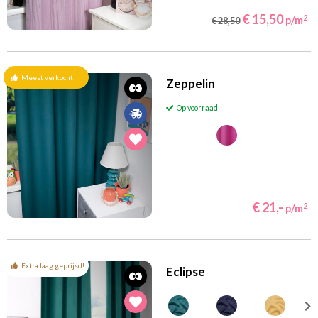
€ 15,50
2
p/m
€ 28,50
Meest verkocht
Zeppelin
Op voorraad
€ 21,-
2
p/m
Extra laag geprijsd!
Eclipse