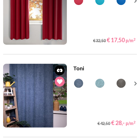
€ 17,50
2
p/m
€ 32,50
Toni
€ 28,-
2
p/m
€ 42,50