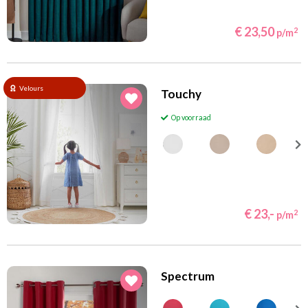
€ 23,50
2
p/m
Velours
Touchy
Op voorraad
€ 23,-
2
p/m
Spectrum