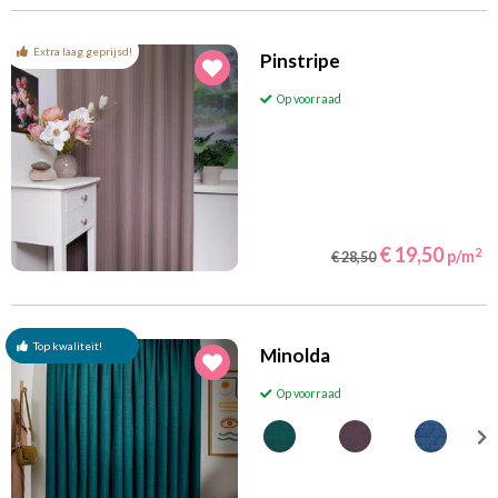
Extra laag geprijsd!
Pinstripe
Op voorraad
€ 19,50
2
p/m
€ 28,50
Top kwaliteit!
Minolda
Op voorraad