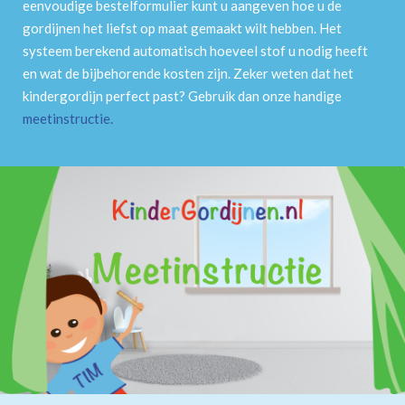
eenvoudige bestelformulier kunt u aangeven hoe u de
gordijnen het liefst op maat gemaakt wilt hebben. Het
systeem berekend automatisch hoeveel stof u nodig heeft
en wat de bijbehorende kosten zijn. Zeker weten dat het
kindergordijn perfect past? Gebruik dan onze handige
meetinstructie
.