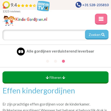
9.4
+31 528-235810
1323 reviews
Zoeken
Alle gordijnen verduisterend leverbaar
Filteren
Effen kindergordijnen
Levertijd
(2)
circa binnen één week
Er zijn prachtige effen gordijnen voor de kinderkamer.
(43)
circa 1-2 weken
Prikkelarme gordijnen! Wanneer het behang al behoorlijk druk is,