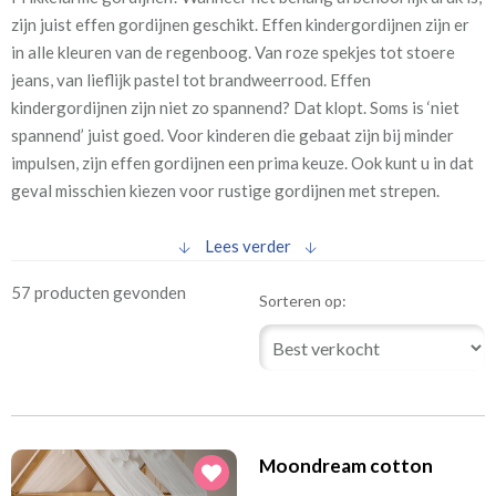
(12)
circa 2-3 weken
zijn juist effen gordijnen geschikt. Effen kindergordijnen zijn er
in alle kleuren van de regenboog. Van roze spekjes tot stoere
2
Prijs per m
jeans, van lieflijk pastel tot brandweerrood.
Effen
kindergordijnen zijn niet zo spannend? Dat klopt. Soms is ‘niet
€
tot
spannend’ juist goed. Voor kinderen die gebaat zijn bij minder
impulsen, zijn effen gordijnen een prima keuze. Ook kunt u in dat
Kleur
geval misschien kiezen voor rustige gordijnen met strepen.
(11)
(12)
Antraciet
Babyblauw
Lees verder
(14)
(29)
Babyroze
Blauw
(4)
(8)
Bordeaux
Brons
57 producten gevonden
Sorteren op:
(14)
(17)
Bruin
Ecru
(10)
(13)
Fuchsia
Geel
(23)
(17)
Grijs
Grijs (zilver)
(18)
(21)
Groen
Lichtblauw
(14)
(7)
Moondream cotton
Lime
Mint
(1)
(11)