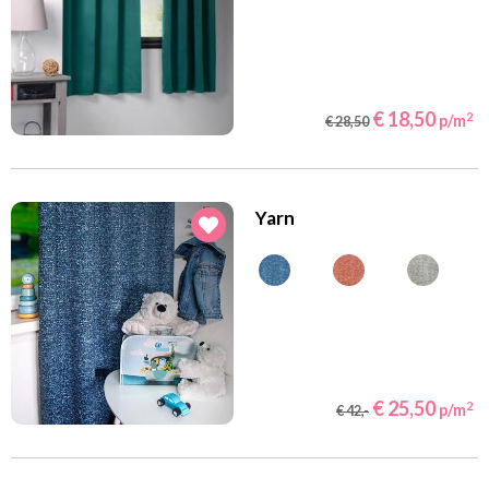
€ 18,50
2
p/m
€ 28,50
Yarn
€ 25,50
2
p/m
€ 42,-