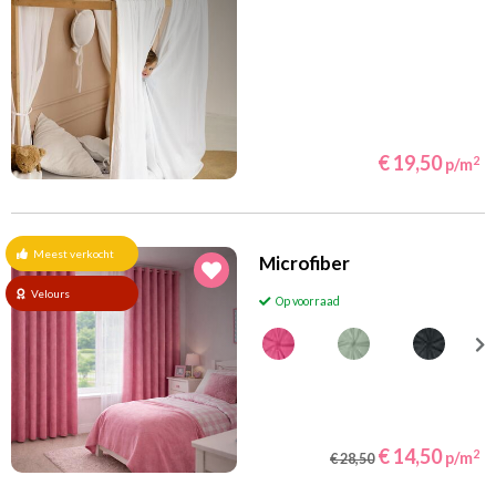
Multicolor
Naturel
(8)
(14)
Oker/Goud
Oranje
(11)
(21)
Petrol
Rood
(18)
(10)
Roze
Taupe
(6)
(6)
Terracotta
Turquoise
€ 19,50
2
p/m
(14)
(26)
Violet/Paars/Lila
Wit
(19)
(14)
Zand
Zwart
Meest verkocht
Microfiber
Filteren
Velours
Op voorraad
€ 14,50
2
p/m
€ 28,50